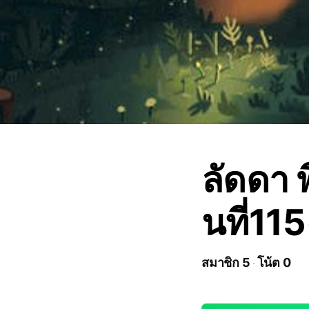
ลัดดา 
นที่11
สมาชิก 5
โน้ต 0