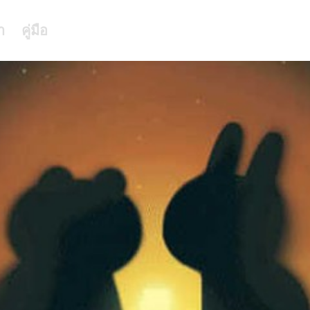
า
คู่มือ