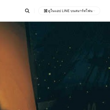
Search
ดูในแอป LINE บนสมาร์ทโฟน
OpenChats
Open
or
search
messages
area