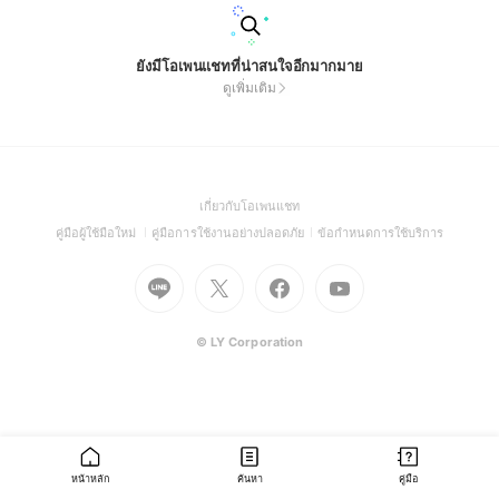
ยังมีโอเพนแชทที่น่าสนใจอีกมากมาย
ดูเพิ่มเติม
(Open
เกี่ยวกับโอเพนแชท
in
(Open
(Open
(Open
คู่มือผู้ใช้มือใหม่
คู่มือการใช้งานอย่างปลอดภัย
ข้อกำหนดการใช้บริการ
a
in
in
in
Go
Go
Go
new
Go
a
a
a
to
to
to
window)
to
new
new
new
Line
X
Facebook
Youtube
window)
window)
window)
(Open
(Open
(Open
(Open
© LY Corporation
in
in
in
in
a
a
a
a
new
new
new
new
window)
window)
window)
window)
หน้าหลัก
ค้นหา
คู่มือ