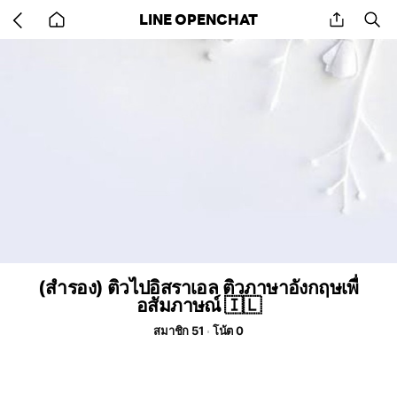
Go
share
se
LINE OPENCHAT
back
to
home
(สำรอง) ติวไปอิสราเอล ติวภาษาอังกฤษเพื่
อสัมภาษณ์ 🇮🇱
สมาชิก 51
โน้ต 0