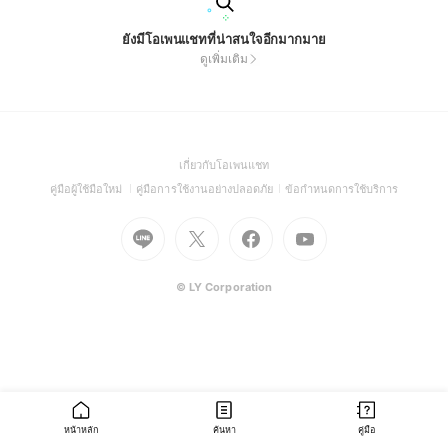
ยังมีโอเพนแชทที่น่าสนใจอีกมากมาย
ดูเพิ่มเติม
(Open
เกี่ยวกับโอเพนแชท
in
(Open
(Open
(Open
คู่มือผู้ใช้มือใหม่
คู่มือการใช้งานอย่างปลอดภัย
ข้อกำหนดการใช้บริการ
a
in
in
in
Go
Go
Go
new
Go
a
a
a
to
to
to
window)
to
new
new
new
Line
X
Facebook
Youtube
window)
window)
window)
(Open
(Open
(Open
(Open
© LY Corporation
in
in
in
in
a
a
a
a
new
new
new
new
window)
window)
window)
window)
หน้าหลัก
ค้นหา
คู่มือ