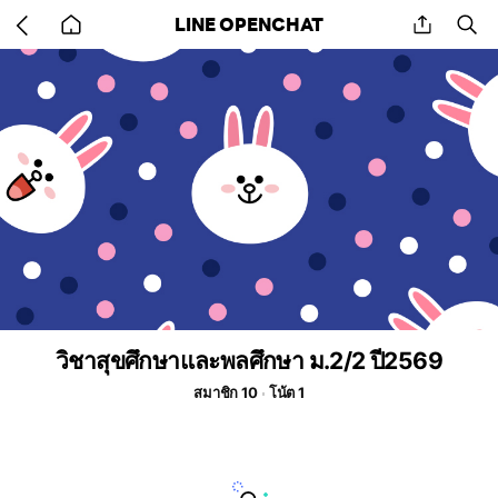
Go
share
se
LINE OPENCHAT
back
to
home
วิชาสุขศึกษาและพลศึกษา ม.2/2 ปี2569
สมาชิก 10
โน้ต 1