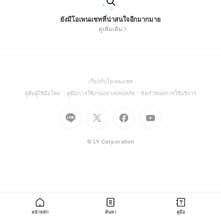
ยังมีโอเพนแชทที่น่าสนใจอีกมากมาย
ดูเพิ่มเติม
(Open
เกี่ยวกับโอเพนแชท
in
(Open
(Open
(Open
คู่มือผู้ใช้มือใหม่
คู่มือการใช้งานอย่างปลอดภัย
ข้อกำหนดการใช้บริการ
a
in
in
in
Go
Go
Go
new
Go
a
a
a
to
to
to
window)
to
new
new
new
Line
X
Facebook
Youtube
window)
window)
window)
(Open
(Open
(Open
(Open
© LY Corporation
in
in
in
in
a
a
a
a
new
new
new
new
window)
window)
window)
window)
หน้าหลัก
ค้นหา
คู่มือ