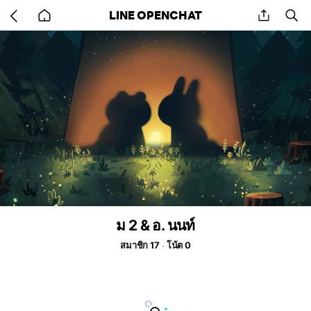
Go
share
se
LINE OPENCHAT
back
to
home
ม 2 & อ. นนท์
สมาชิก 17
โน้ต 0