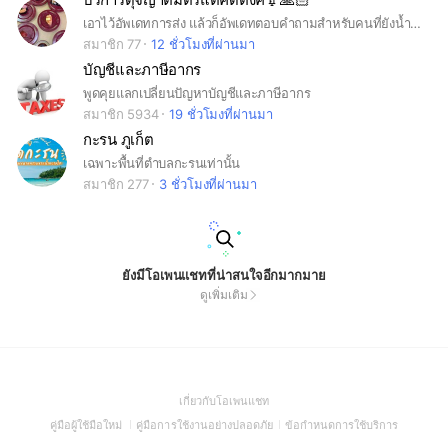
เอาไว้อัพเดทการส่ง แล้วก็อัพเดทตอบคำถามสำหรับคนที่ยังน้ำหนักลดไม่เยอะ
สมาชิก 77
12 ชั่วโมงที่ผ่านมา
บัญชีและภาษีอากร
พูดคุยแลกเปลี่ยนปัญหาบัญชีและภาษีอากร
สมาชิก 5934
19 ชั่วโมงที่ผ่านมา
กะรน ภูเก็ต
เฉพาะพื้นที่ตำบลกะรนเท่านั้น
สมาชิก 277
3 ชั่วโมงที่ผ่านมา
ยังมีโอเพนแชทที่น่าสนใจอีกมากมาย
ดูเพิ่มเติม
(Open
เกี่ยวกับโอเพนแชท
in
(Open
(Open
(Open
คู่มือผู้ใช้มือใหม่
คู่มือการใช้งานอย่างปลอดภัย
ข้อกำหนดการใช้บริการ
a
in
in
in