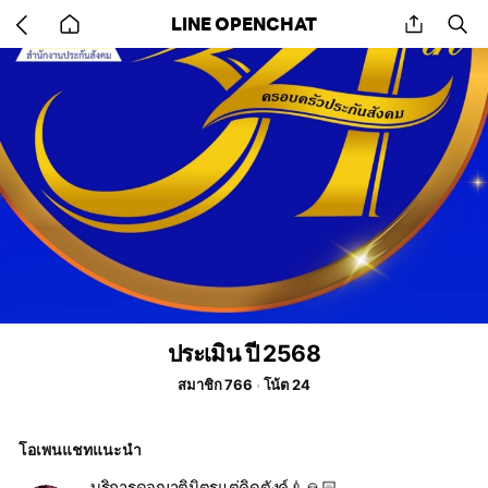
Go
share
se
LINE OPENCHAT
back
to
home
ประเมิน ปี 2568
สมาชิก 766
โน้ต 24
โอเพนแชทแนะนำ
บริการดุจญาติมิตรแต่คิดตังค์💉🙏🏻