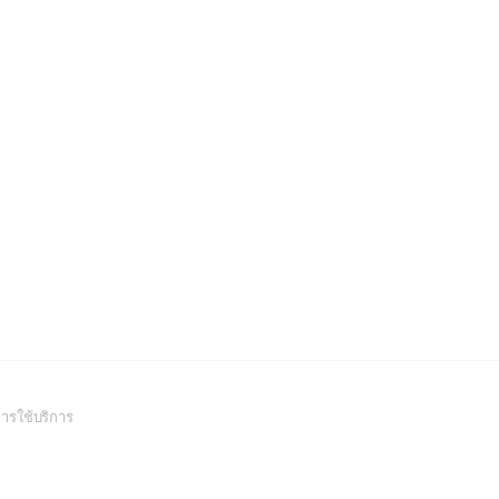
(Open
ารใช้บริการ
in
a
new