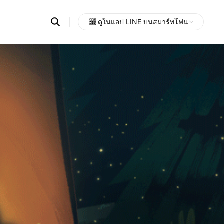
Search
ดูในแอป LINE บนสมาร์ทโฟน
OpenChats
Open
or
search
messages
area