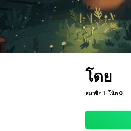
โดย
สมาชิก 1
โน้ต 0