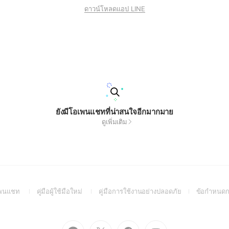
ดาวน์โหลดแอป LINE
ยังมีโอเพนแชทที่น่าสนใจอีกมากมาย
ดูเพิ่มเติม
(Open
(Open
(Open
อเพนแชท
คู่มือผู้ใช้มือใหม่
คู่มือการใช้งานอย่างปลอดภัย
ข้อกำหนดก
in
in
in
a
a
a
new
new
new
Go
Go
Go
Go