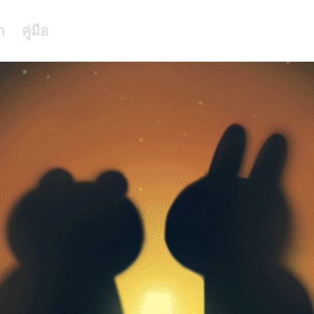
า
คู่มือ