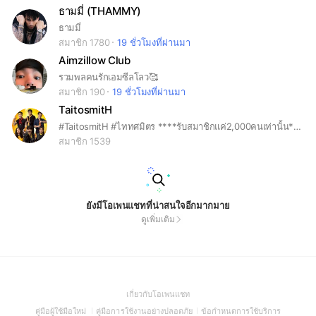
ธามมี่ (THAMMY)
ธามมี่
สมาชิก 1780
19 ชั่วโมงที่ผ่านมา
Aimzillow Club
รวมพลคนรักเอมซีลโลว🥰
สมาชิก 190
19 ชั่วโมงที่ผ่านมา
TaitosmitH
#TaitosmitH #ไททศมิตร ****รับสมาชิกแค่2,000คนเท่านั้น**** แอดหงส์ดุมาก ระวังโดนกินตับ
สมาชิก 1539
ยังมีโอเพนแชทที่น่าสนใจอีกมากมาย
ดูเพิ่มเติม
(Open
เกี่ยวกับโอเพนแชท
in
(Open
(Open
(Open
คู่มือผู้ใช้มือใหม่
คู่มือการใช้งานอย่างปลอดภัย
ข้อกำหนดการใช้บริการ