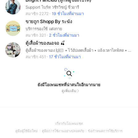
Support ไบร์ท วชิรวิชญ์ ชีวอารี
สมาชิก 2272
19 ชั่วโมงที่ผ่านมา
ขายถูก Shopp By ระฆัง
บริการของใช้ แต่งกาย
สมาชิก 321
2 ชั่วโมงที่ผ่านมา
ตู้เสื้อผ้าของนอจอ 🍒
ตู้เสื้อผ้าของจาเอง 🙌🏻 • ไว้อัปเดตเสื้อผ้า • แจ้งเวลาไลฟ์สด • แจ้งเลขพัสดุ ยินดีต้อนรับทุกคนเลยค่า 🙇🏻‍♀️💖
สมาชิก 451
17 ชั่วโมงที่ผ่านมา
ยังมีโอเพนแชทที่น่าสนใจอีกมากมาย
ดูเพิ่มเติม
(Open
เกี่ยวกับโอเพนแชท
in
(Open
(Open
(Open
คู่มือผู้ใช้มือใหม่
คู่มือการใช้งานอย่างปลอดภัย
ข้อกำหนดการใช้บริการ
a
in
in
in