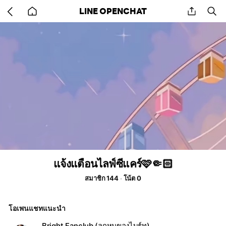
Go
share
se
LINE OPENCHAT
back
to
home
แจ้งแตือนไลฟ์ซีแคร์🩷🤏🏻
สมาชิก 144
โน้ต 0
โอเพนแชทแนะนำ
Bright Fanclub (ลูกหมูของไบร์ท)