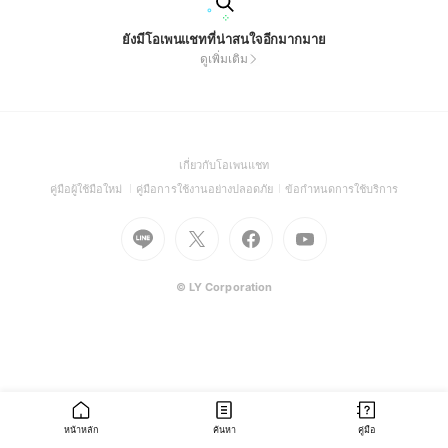
ยังมีโอเพนแชทที่น่าสนใจอีกมากมาย
ดูเพิ่มเติม
(Open
เกี่ยวกับโอเพนแชท
in
(Open
(Open
(Open
คู่มือผู้ใช้มือใหม่
คู่มือการใช้งานอย่างปลอดภัย
ข้อกำหนดการใช้บริการ
a
in
in
in
Go
Go
Go
new
Go
a
a
a
to
to
to
window)
to
new
new
new
Line
X
Facebook
Youtube
window)
window)
window)
(Open
(Open
(Open
(Open
© LY Corporation
in
in
in
in
a
a
a
a
new
new
new
new
window)
window)
window)
window)
หน้าหลัก
ค้นหา
คู่มือ