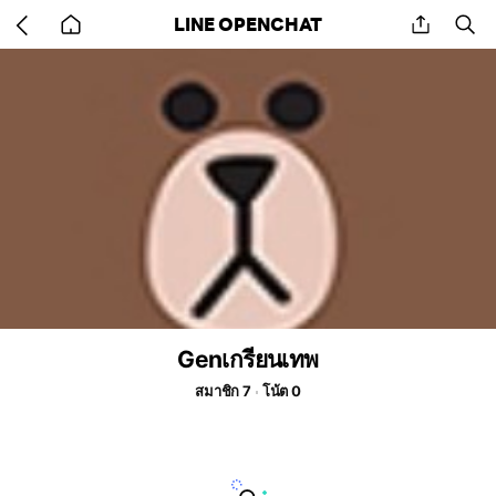
Go
share
se
LINE OPENCHAT
back
to
home
Genเกรียนเทพ
สมาชิก 7
โน้ต 0