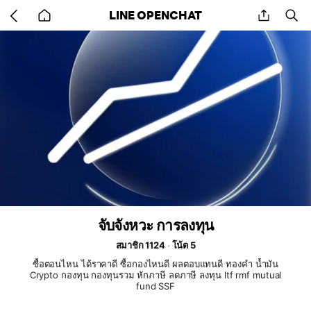
Go
share
se
LINE OPENCHAT
back
to
home
จับจังหวะ การลงทุน
สมาชิก 1124
โน้ต 5
ซื้อตอนไหน ได้ราคาดี ซื้อกองไหนดี ผลตอบแทนดี ทองคำ น้ำมัน
Crypto กองทุน กองทุนรวม หักภาษี ลดภาษี ลงทุน ltf rmf mutual
fund SSF