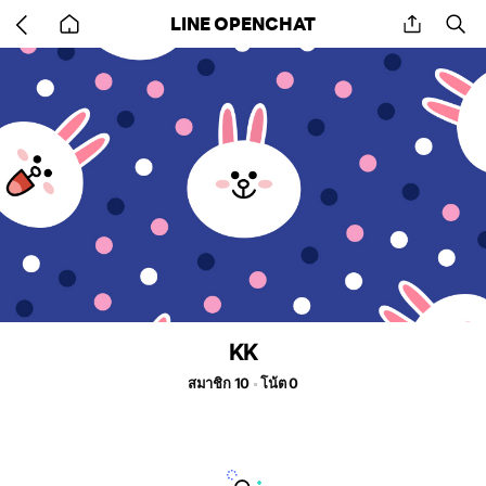
Go
share
se
LINE OPENCHAT
back
to
home
KK
สมาชิก 10
โน้ต 0