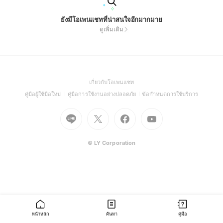
ยังมีโอเพนแชทที่น่าสนใจอีกมากมาย
ดูเพิ่มเติม
(Open
เกี่ยวกับโอเพนแชท
in
(Open
(Open
(Open
คู่มือผู้ใช้มือใหม่
คู่มือการใช้งานอย่างปลอดภัย
ข้อกำหนดการใช้บริการ
a
in
in
in
Go
Go
Go
new
Go
a
a
a
to
to
to
window)
to
new
new
new
Line
X
Facebook
Youtube
window)
window)
window)
(Open
(Open
(Open
(Open
© LY Corporation
in
in
in
in
a
a
a
a
new
new
new
new
window)
window)
window)
window)
หน้าหลัก
ค้นหา
คู่มือ