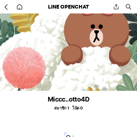
Go
share
se
LINE OPENCHAT
back
to
home
Miccc..otto4D
สมาชิก 1
โน้ต 0