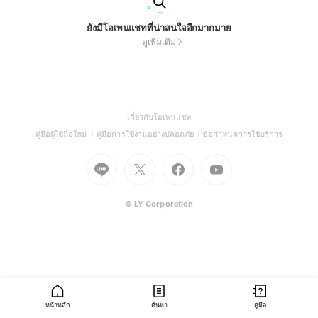
ยังมีโอเพนแชทที่น่าสนใจอีกมากมาย
ดูเพิ่มเติม
(Open
เกี่ยวกับโอเพนแชท
in
(Open
(Open
(Open
คู่มือผู้ใช้มือใหม่
คู่มือการใช้งานอย่างปลอดภัย
ข้อกำหนดการใช้บริการ
a
in
in
in
Go
Go
Go
new
Go
a
a
a
to
to
to
window)
to
new
new
new
Line
X
Facebook
Youtube
window)
window)
window)
(Open
(Open
(Open
(Open
© LY Corporation
in
in
in
in
a
a
a
a
new
new
new
new
window)
window)
window)
window)
หน้าหลัก
ค้นหา
คู่มือ