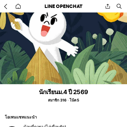
Go
share
se
LINE OPENCHAT
back
to
home
นักเรียนม.4 ปี 2569
สมาชิก 316
โน้ต 5
โอเพนแชทแนะนำ
บ้านพี่ดารา (ไอ่เพื่อนรัก)