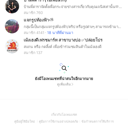
บ้านพี่ดาราจัดตั้งเพื่อกระจ่ายข่างสารเกี่ยวกับคุณเจนิสเท่านั้น🫶 คำขอเข้ากลุ่ม “ฉันคือไอ่เพื่อนรัก”
สมาชิก 760
แจกรูปท้องฟ้า⛅️
กลุ่มนี้เป็นกลุ่มแจกรูปท้องฟ้า/คริป หรือรูปต่างๆ สามารถเข้ามาคุยเล่นกันได้ค่ะ ไม่นำรูปในกลุ่มไปแจกต่อ
สมาชิก 4141
18 นาทีที่ผ่านมา
เม้งเฮงดีเฟรชมาร์ท สาขาบางบ่อ ✅ปล่อยโปร
สแกน หรือ กดลิ้งค์ เพื่อเข้าร่วมชมสินค้าในเม้งเฮงดี
สมาชิก 137
ยังมีโอเพนแชทที่น่าสนใจอีกมากมาย
ดูเพิ่มเติม
(Open
เกี่ยวกับโอเพนแชท
in
(Open
(Open
(Open
คู่มือผู้ใช้มือใหม่
คู่มือการใช้งานอย่างปลอดภัย
ข้อกำหนดการใช้บริการ
a
in
in
in