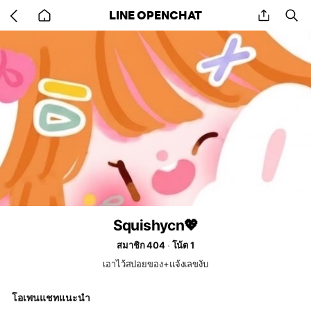
Go
share
se
LINE OPENCHAT
back
to
home
Squishycn💖
สมาชิก 404
โน้ต 1
เอาไว้สปอยของ+แจ้งเลขงับ
โอเพนแชทแนะนำ