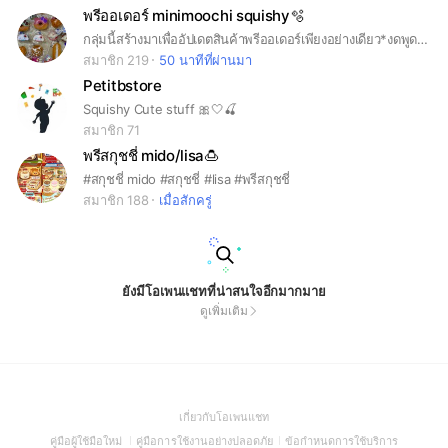
พรีออเดอร์ minimoochi squishy🫧
กลุ่มนี้สร้างมาเพื่ออัปเดตสินค้าพรีออเดอร์เพียงอย่างเดียว*งดพูดคุย*
สมาชิก 219
50 นาทีที่ผ่านมา
Petitbstore
Squishy Cute stuff 🎀🤍🍒
สมาชิก 71
พรีสกุชชี่ mido/lisa🍮
#สกุชชี่ mido #สกุชชี่ #lisa #พรีสกุชชี่
สมาชิก 188
เมื่อสักครู่
ยังมีโอเพนแชทที่น่าสนใจอีกมากมาย
ดูเพิ่มเติม
(Open
เกี่ยวกับโอเพนแชท
in
(Open
(Open
(Open
คู่มือผู้ใช้มือใหม่
คู่มือการใช้งานอย่างปลอดภัย
ข้อกำหนดการใช้บริการ