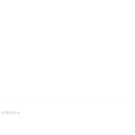
(Open
ารใช้บริการ
in
a
new