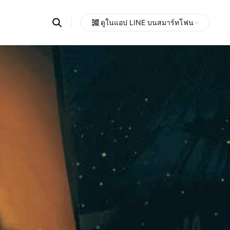
Search
ดูในแอป LINE บนสมาร์ทโฟน
OpenChats
Open
or
search
messages
area