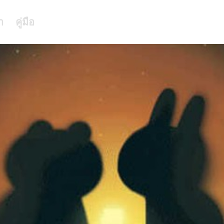
า
คู่มือ