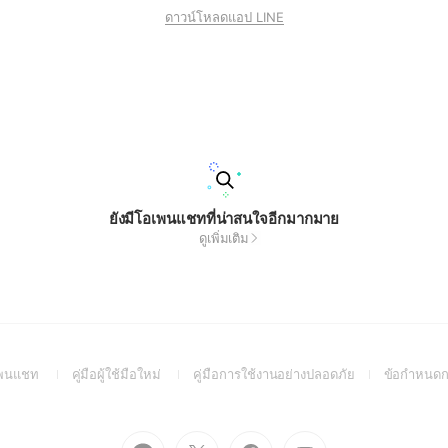
ดาวน์โหลดแอป LINE
ยังมีโอเพนแชทที่น่าสนใจอีกมากมาย
ดูเพิ่มเติม
(Open
(Open
(Open
อเพนแชท
คู่มือผู้ใช้มือใหม่
คู่มือการใช้งานอย่างปลอดภัย
ข้อกำหนดก
in
in
in
a
a
a
new
new
new
Go
Go
Go
Go