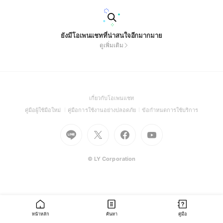
ยังมีโอเพนแชทที่น่าสนใจอีกมากมาย
ดูเพิ่มเติม
(Open
เกี่ยวกับโอเพนแชท
in
(Open
(Open
(Open
คู่มือผู้ใช้มือใหม่
คู่มือการใช้งานอย่างปลอดภัย
ข้อกำหนดการใช้บริการ
a
in
in
in
Go
Go
Go
new
Go
a
a
a
to
to
to
window)
to
new
new
new
Line
X
Facebook
Youtube
window)
window)
window)
(Open
(Open
(Open
(Open
© LY Corporation
in
in
in
in
a
a
a
a
new
new
new
new
window)
window)
window)
window)
หน้าหลัก
ค้นหา
คู่มือ