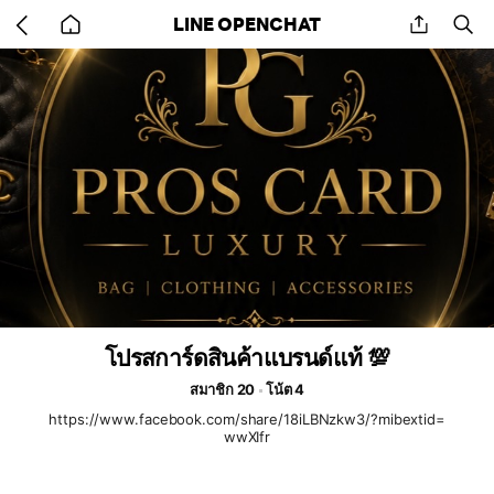
Go
share
se
LINE OPENCHAT
back
to
home
โปรสการ์ดสินค้าแบรนด์แท้ 💯
สมาชิก 20
โน้ต 4
https://www.facebook.com/share/18iLBNzkw3/?mibextid=
wwXIfr