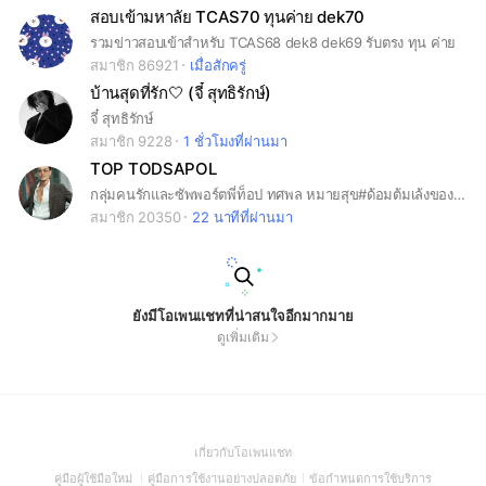
สอบเข้ามหาลัย TCAS70 ทุนค่าย dek70
รวมข่าวสอบเข้าสำหรับ TCAS68 dek8 dek69 รับตรง ทุน ค่าย
สมาชิก 86921
เมื่อสักครู่
บ้านสุดที่รัก🤍 (จี๋ สุทธิรักษ์)
จี๋ สุทธิรักษ์
สมาชิก 9228
1 ชั่วโมงที่ผ่านมา
TOP TODSAPOL
กลุ่มคนรักและซัพพอร์ตพี่ท็อป ทศพล หมายสุข#ด้อมต้มเล้งของพี่ท็อป
สมาชิก 20350
22 นาทีที่ผ่านมา
ยังมีโอเพนแชทที่น่าสนใจอีกมากมาย
ดูเพิ่มเติม
(Open
เกี่ยวกับโอเพนแชท
in
(Open
(Open
(Open
คู่มือผู้ใช้มือใหม่
คู่มือการใช้งานอย่างปลอดภัย
ข้อกำหนดการใช้บริการ