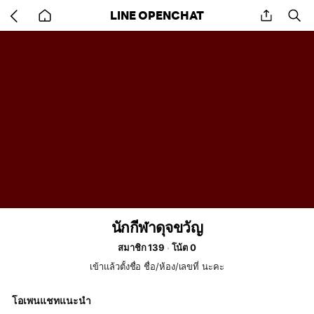
Go
share
se
LINE OPENCHAT
back
to
home
นักกีฬาดุจขวัญ
สมาชิก 139
โน้ต 0
เข้าแล้วตั้งชื่อ ชื่อ/ห้อง/เลขที่ นะคะ
โอเพนแชทแนะนำ