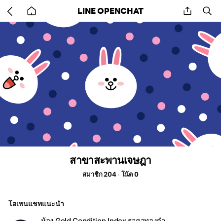
Go
share
se
LINE OPENCHAT
back
to
home
สาขาสะพานเจษฎา
สมาชิก 204
โน้ต 0
โอเพนแชทแนะนำ
ห้อง Gold Condition lndex ราคาทองคำ