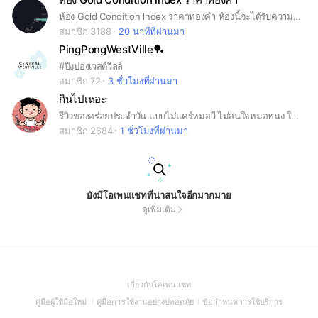
ห้อง Gold Condition lndex ราคาทองคำ ห้องนี้จะได้รับความรู้รวมทั้งแนวทิศทางของราคาทองคำในความสัมพันธ์ต่างๆที่จะให้ทราบว่าราคาทองคำกำลังเคลื่อนไหวในทิศทางสภาวะไหนซึ่งเป็นมุมมองที่ยังไม่เคยมีที่ใดมาก่อน
สมาชิก 3188
20 นาทีที่ผ่านมา
PingPongWestVille🏓
#ปิงปองเวสต์วิลล์
สมาชิก 72
3 ชั่วโมงที่ผ่านมา
กินไปเหอะ
รีวิวของอร่อยประจำวัน แบบไม่แคร์หมอวี ไม่สนใจหมอทนง ใครมีของอร่อยๆ อยากบอกต่อก็แนะนำมาได้เลย 1. ขนม ของกินทั่วไปในเซเว่น โลตัส แมคโคร บิ๊กซี villa market 2. ร้านอาหารเด็ด ร้าน หรือยังไม่ดังแต่อยากให้ดัง ก็บอกต่อได้ อยากให้แชทกลุ่มนี้เป็นที่บอกต่อของอร่อยที่อัพเดตแบบเรียลไทม์ที่สุดในไทยเลย! #กินไปเหอะ #ของดีกินไปเหอะ #อร่อยบอกต่อ
สมาชิก 2684
1 ชั่วโมงที่ผ่านมา
ยังมีโอเพนแชทที่น่าสนใจอีกมากมาย
ดูเพิ่มเติม
(Open
เกี่ยวกับโอเพนแชท
in
(Open
(Open
(Open
คู่มือผู้ใช้มือใหม่
คู่มือการใช้งานอย่างปลอดภัย
ข้อกำหนดการใช้บริการ
a
in
in
in