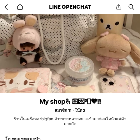
Go
share
se
LINE OPENCHAT
back
to
home
My shop🫰🏻💌📮🤎❕❕
สมาชิก 11
โน้ต 2
ร้านในเครือของbigfan จ้าาขายหลายอย่างเข้ามาก่อนไดน้าแม่ค้า
ม่ายกัด
โอเพนแชทแนะนำ