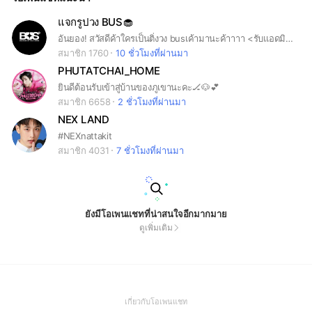
แจกรูปวง BUS🧁
อันยอง! สวัสดีค้าใครเป็นติ่งวง busเค้ามานะค้าาาา <รับแอดมินแค่ 14 คนน้าา> กฏน้าาา ห้ามแจกรูปเป็นวงอื่นๆ ห้ามเข้ามาป่วน ห้ามโกหก ห้ามเข้าๆออกๆ ห้ามก๊อปกลุ่ม ห้ามก๊อปตำแหน่ง ห้ามพูดคำหยาบ ห้ามทะเลาะกัน โปรยกลุ่มได้ ขอบคุณที่อ่านจนจบค่าา{감사합니다.}
สมาชิก 1760
10 ชั่วโมงที่ผ่านมา
PHUTATCHAI_HOME
ยินดีต้อนรับเข้าสู่บ้านของภูเขานะคะ🏒🐶💕
สมาชิก 6658
2 ชั่วโมงที่ผ่านมา
NEX LAND
#NEXnattakit
สมาชิก 4031
7 ชั่วโมงที่ผ่านมา
ยังมีโอเพนแชทที่น่าสนใจอีกมากมาย
ดูเพิ่มเติม
(Open
เกี่ยวกับโอเพนแชท