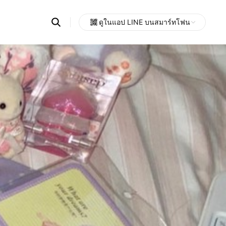
Search
ดูในแอป LINE บนสมาร์ทโฟน
OpenChats
Open
or
search
messages
area