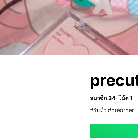
precut
สมาชิก 34
โน้ต 1
#รับหิ้ว #preorder