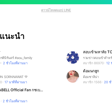
ดาวน์โหลดแอป LINE
ทแนะนำ
y
ียรตินิรันดร์ #aou_family
9
2 ชั่วโมงที่ผ่านมา
สมาชิก 86970
12 ช
ด้อมนกฮูก
PUN SORNNAWAT 💚
ด้อมซาลิน่า
90
17 นาทีที่ผ่านมา
สมาชิก 1566
20 ชั่
🔔GOTCHABELL Official Fan กชเบลระฆังทอง🔔
4
2 ชั่วโมงที่ผ่านมา