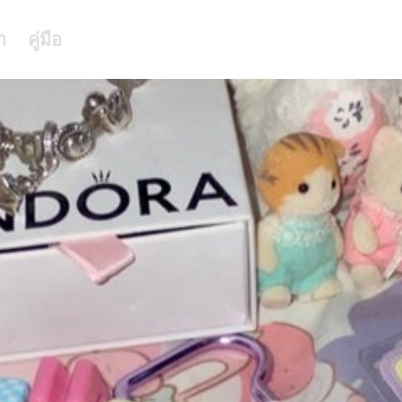
า
คู่มือ