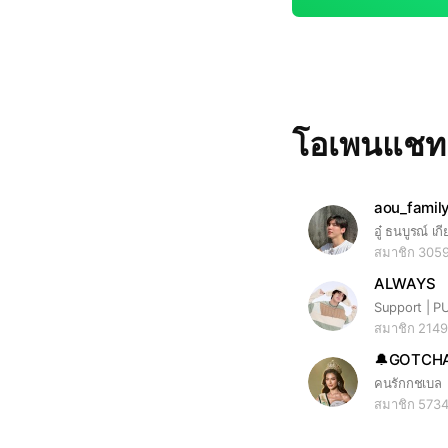
โอเพนแช
aou_famil
อู๋ ธนบูรณ์ เก
สมาชิก 305
ALWAYS
Support | 
สมาชิก 214
คนรักกชเบล
สมาชิก 573