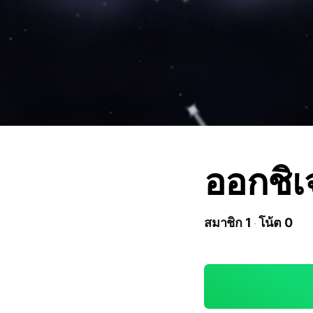
ออกชิเ
สมาชิก 1
โน้ต 0