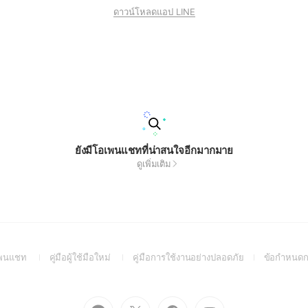
ดาวน์โหลดแอป LINE
ยังมีโอเพนแชทที่น่าสนใจอีกมากมาย
ดูเพิ่มเติม
(Open
(Open
(Open
อเพนแชท
คู่มือผู้ใช้มือใหม่
คู่มือการใช้งานอย่างปลอดภัย
ข้อกำหนดก
in
in
in
a
a
a
new
new
new
Go
Go
Go
Go