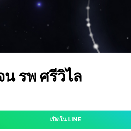
จน รพ ศรีวิไล
เปิดใน LINE