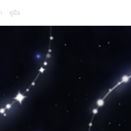
า
คู่มือ