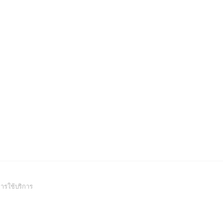
(Open
ารใช้บริการ
in
a
new