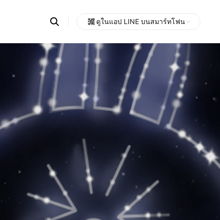
Search
ดูในแอป LINE บนสมาร์ทโฟน
OpenChats
Open
or
search
messages
area