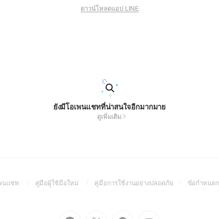
ดาวน์โหลดแอป LINE
ยังมีโอเพนแชทที่น่าสนใจอีกมากมาย
ดูเพิ่มเติม
(Open
(Open
(Open
อเพนแชท
คู่มือผู้ใช้มือใหม่
คู่มือการใช้งานอย่างปลอดภัย
ข้อกำหนดก
in
in
in
a
a
a
new
new
new
Go
Go
Go
Go