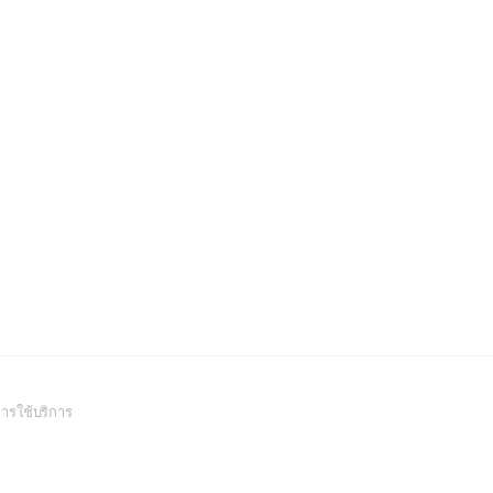
(Open
ารใช้บริการ
in
a
new