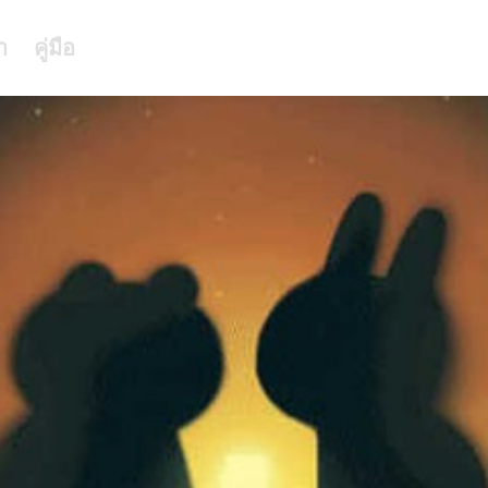
า
คู่มือ