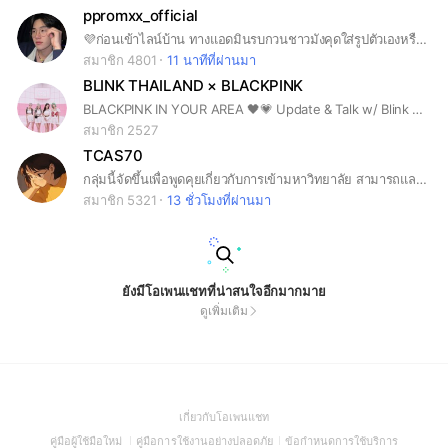
ppromxx_official
💜ก่อนเข้าไลน์บ้าน ทางแอดมินรบกวนชาวมังคุดใส่รูปตัวเองหรือรูปพร้อมด้วยนะคะ ส่วนชื่อที่ใช้ในการตั้ง แอดขอเป็นตัวอักษร เช่น พร้อมค้าบ, promkub💜แบบนี้เป็นต้นค่ะ ขอบคุณค่ะ🙏. 💜For Interfan , Please include a picture and name in letters only. 💜เมื่อเข้ามาแล้ว รบกวนอ่านกฎด้วยนะคะ 💜รักและเอ็นดูพร้อมไปนานๆน้าาา💜
สมาชิก 4801
11 นาทีที่ผ่านมา
BLINK THAILAND × BLACKPINK
BLACKPINK IN YOUR AREA 🖤💗 Update & Talk w/ Blink Friends 😍 📍โปรดอ่านกฎ และ ใช้ห้องแชทให้ถูกต้องนะคะ *หากผิดกฎจะถูกแบนค่ะ 🎄ตั้งรูปโปร(ไม่ให้ใช้รูปตัวเอง) และ ตอบคำถาม ก่อนส่งคำขอ (ไม่ทำตามนี้ = ไม่รับนะคะ) Q: Keywords ของ Openchat BLINK THAILAND คืออ ?! A: ศูนย์รวมใจ BLINK ไทยทั้งประเทศ !! 💪🏻😼 Q: Openchat นี้เกี่ยวกับอะไรนะ ?! A:✨อัพเดทข่าวสารเกี่ยวกับสาวๆ BLACKPINK พูดคุยกับเพื่อนๆตามประสา BLINK😉 มาเป็นครอบครัวเดียวกันน้า (แอดมินไม่ได้ขายตรงแต่อย่างใด555) มาเถอะ! อยากให้มาสนุกกันน! 😋🖖🏻 📮แจ้งปัญหาการใช้งาน / ติดต่อแอดมินส่วนตัวได้ทาง twitter : @blinkth_support 🖤ยินดีต้อนรับบลิ้งค์ทุกคนเลยนะคะ💗 #BLACKPINKINYOURAREA #BLACKPINK
สมาชิก 2527
TCAS70
กลุ่มนี้จัดขึ้นเพื่อพูดคุยเกี่ยวกับการเข้ามหาวิทยาลัย สามารถแลกเปลี่ยนข้อมูลและความรู้ได้เลยค่ะ #dek70 #dek71 #dek72 #เด็กซิ่ว
สมาชิก 5321
13 ชั่วโมงที่ผ่านมา
ยังมีโอเพนแชทที่น่าสนใจอีกมากมาย
ดูเพิ่มเติม
(Open
เกี่ยวกับโอเพนแชท
in
(Open
(Open
(Open
คู่มือผู้ใช้มือใหม่
คู่มือการใช้งานอย่างปลอดภัย
ข้อกำหนดการใช้บริการ