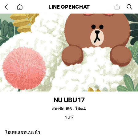
Go
share
se
LINE OPENCHAT
back
to
home
NU UBU 17
สมาชิก 156
โน้ต 4
Nu17
โอเพนแชทแนะนำ