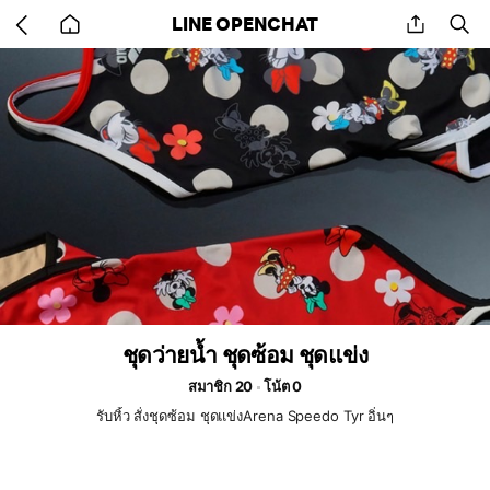
Go
share
se
LINE OPENCHAT
back
to
home
ชุดว่ายน้ำ ชุดซ้อม ชุดแข่ง
สมาชิก 20
โน้ต 0
รับหิ้ว สั่งชุดซ้อม ชุดแข่งArena Speedo Tyr อิ่นๆ