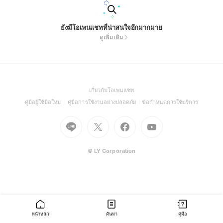
ยังมีโอเพนแชทที่น่าสนใจอีกมากมาย
ดูเพิ่มเติม
(Open
เกี่ยวกับโอเพนแชท
in
(Open
(Open
(Open
คู่มือผู้ใช้มือใหม่
คู่มือการใช้งานอย่างปลอดภัย
ข้อกำหนดการใช้บริการ
a
in
in
in
Go
Go
Go
new
Go
a
a
a
to
to
to
window)
to
new
new
new
Line
X
Facebook
Youtube
window)
window)
window)
(Open
(Open
(Open
(Open
© LY Corporation
in
in
in
in
a
a
a
a
new
new
new
new
window)
window)
window)
window)
หน้าหลัก
ค้นหา
คู่มือ