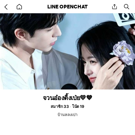
Go
share
se
LINE OPENCHAT
back
to
home
จวนอ๋องติ้งเป่ย💛💙
สมาชิก 33
โน้ต 19
บ้านหลงเปา