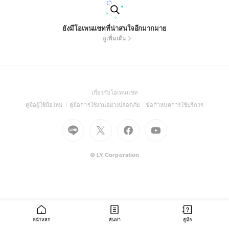
ยังมีโอเพนแชทที่น่าสนใจอีกมากมาย
ดูเพิ่มเติม
(Open
เกี่ยวกับโอเพนแชท
in
(Open
(Open
(Open
คู่มือผู้ใช้มือใหม่
คู่มือการใช้งานอย่างปลอดภัย
ข้อกำหนดการใช้บริการ
a
in
in
in
Go
Go
Go
new
Go
a
a
a
to
to
to
window)
to
new
new
new
Line
X
Facebook
Youtube
window)
window)
window)
(Open
(Open
(Open
(Open
© LY Corporation
in
in
in
in
a
a
a
a
new
new
new
new
window)
window)
window)
window)
หน้าหลัก
ค้นหา
คู่มือ