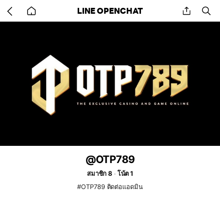
Go
share
se
LINE OPENCHAT
back
to
home
@OTP789
สมาชิก 8
โน้ต 1
#OTP789 ติดต่อแอดมิน