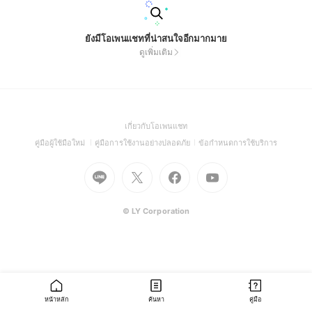
ยังมีโอเพนแชทที่น่าสนใจอีกมากมาย
ดูเพิ่มเติม
(Open
เกี่ยวกับโอเพนแชท
in
(Open
(Open
(Open
คู่มือผู้ใช้มือใหม่
คู่มือการใช้งานอย่างปลอดภัย
ข้อกำหนดการใช้บริการ
a
in
in
in
Go
Go
Go
new
Go
a
a
a
to
to
to
window)
to
new
new
new
Line
X
Facebook
Youtube
window)
window)
window)
(Open
(Open
(Open
(Open
© LY Corporation
in
in
in
in
a
a
a
a
new
new
new
new
window)
window)
window)
window)
หน้าหลัก
ค้นหา
คู่มือ