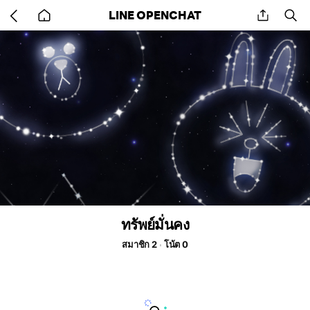
Go
share
se
LINE OPENCHAT
back
to
home
ทรัพย์มั่นคง
สมาชิก 2
โน้ต 0