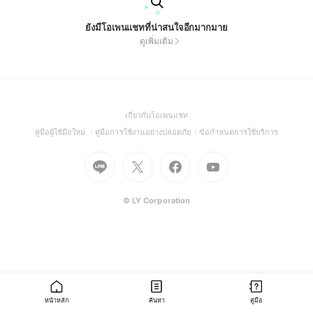
ยังมีโอเพนแชทที่น่าสนใจอีกมากมาย
ดูเพิ่มเติม
(Open
เกี่ยวกับโอเพนแชท
in
(Open
(Open
(Open
คู่มือผู้ใช้มือใหม่
คู่มือการใช้งานอย่างปลอดภัย
ข้อกำหนดการใช้บริการ
a
in
in
in
Go
Go
Go
new
Go
a
a
a
to
to
to
window)
to
new
new
new
Line
X
Facebook
Youtube
window)
window)
window)
(Open
(Open
(Open
(Open
© LY Corporation
in
in
in
in
a
a
a
a
new
new
new
new
window)
window)
window)
window)
หน้าหลัก
ค้นหา
คู่มือ