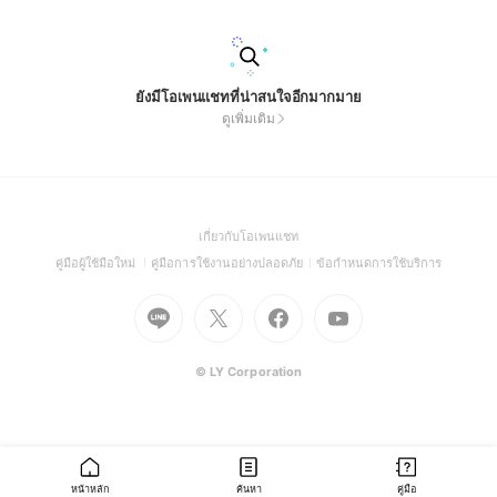
ยังมีโอเพนแชทที่น่าสนใจอีกมากมาย
ดูเพิ่มเติม
(Open
เกี่ยวกับโอเพนแชท
in
(Open
(Open
(Open
คู่มือผู้ใช้มือใหม่
คู่มือการใช้งานอย่างปลอดภัย
ข้อกำหนดการใช้บริการ
a
in
in
in
Go
Go
Go
new
Go
a
a
a
to
to
to
window)
to
new
new
new
Line
X
Facebook
Youtube
window)
window)
window)
(Open
(Open
(Open
(Open
© LY Corporation
in
in
in
in
a
a
a
a
new
new
new
new
window)
window)
window)
window)
หน้าหลัก
ค้นหา
คู่มือ