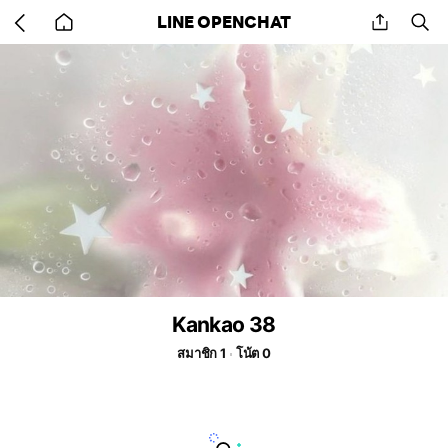
Go
share
se
LINE OPENCHAT
back
to
home
Kankao 38
สมาชิก 1
โน้ต 0