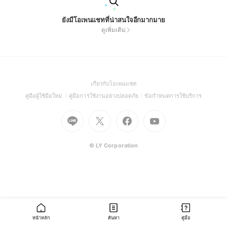
ยังมีโอเพนแชทที่น่าสนใจอีกมากมาย
ดูเพิ่มเติม
(Open
เกี่ยวกับโอเพนแชท
in
(Open
(Open
(Open
คู่มือผู้ใช้มือใหม่
คู่มือการใช้งานอย่างปลอดภัย
ข้อกำหนดการใช้บริการ
a
in
in
in
Go
Go
Go
new
Go
a
a
a
to
to
to
window)
to
new
new
new
Line
X
Facebook
Youtube
window)
window)
window)
(Open
(Open
(Open
(Open
© LY Corporation
in
in
in
in
a
a
a
a
new
new
new
new
window)
window)
window)
window)
หน้าหลัก
ค้นหา
คู่มือ