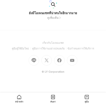
ยังมีโอเพนแชทที่น่าสนใจอีกมากมาย
ดูเพิ่มเติม
(Open
เกี่ยวกับโอเพนแชท
in
(Open
(Open
(Open
คู่มือผู้ใช้มือใหม่
คู่มือการใช้งานอย่างปลอดภัย
ข้อกำหนดการใช้บริการ
a
in
in
in
Go
Go
Go
new
Go
a
a
a
to
to
to
window)
to
new
new
new
Line
X
Facebook
Youtube
window)
window)
window)
(Open
(Open
(Open
(Open
© LY Corporation
in
in
in
in
a
a
a
a
new
new
new
new
window)
window)
window)
window)
หน้าหลัก
ค้นหา
คู่มือ