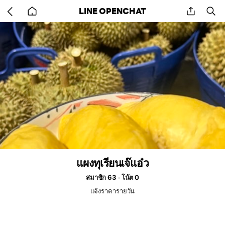
Go
share
se
LINE OPENCHAT
back
to
home
แผงทุเรียนเจ๊แอ๋ว
สมาชิก 63
โน้ต 0
แจ้งราคารายวัน