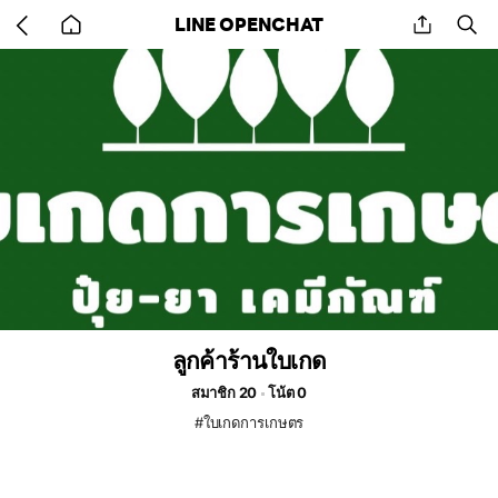
Go
share
se
LINE OPENCHAT
back
to
home
ลูกค้าร้านใบเกด
สมาชิก 20
โน้ต 0
#ใบเกดการเกษตร