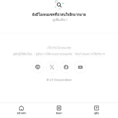
ยังมีโอเพนแชทที่น่าสนใจอีกมากมาย
ดูเพิ่มเติม
(Open
เกี่ยวกับโอเพนแชท
in
(Open
(Open
(Open
คู่มือผู้ใช้มือใหม่
คู่มือการใช้งานอย่างปลอดภัย
ข้อกำหนดการใช้บริการ
a
in
in
in
Go
Go
Go
new
Go
a
a
a
to
to
to
window)
to
new
new
new
Line
X
Facebook
Youtube
window)
window)
window)
(Open
(Open
(Open
(Open
© LY Corporation
in
in
in
in
a
a
a
a
new
new
new
new
window)
window)
window)
window)
หน้าหลัก
ค้นหา
คู่มือ