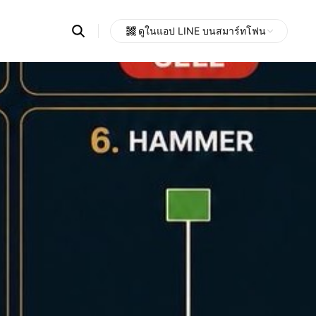
Search
ดูในแอป LINE บนสมาร์ทโฟน
OpenChats
Open
or
search
messages
area