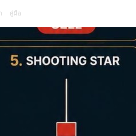
า
คู่มือ