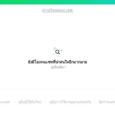
ดาวน์โหลดแอป LINE
ยังมีโอเพนแชทที่น่าสนใจอีกมากมาย
ดูเพิ่มเติม
(Open
(Open
(Open
อเพนแชท
คู่มือผู้ใช้มือใหม่
คู่มือการใช้งานอย่างปลอดภัย
ข้อกำหนดก
in
in
in
a
a
a