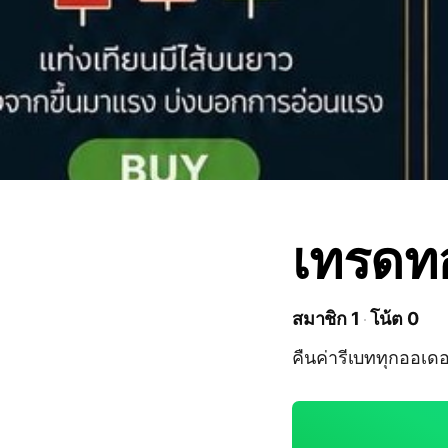
เทรดทอ
สมาชิก 1
โน้ต 0
คืนค่ารีเบททุกออเดอร