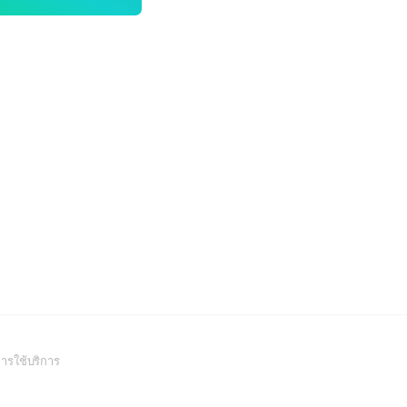
(Open
ารใช้บริการ
in
a