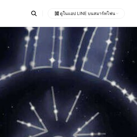
Search
ดูในแอป LINE บนสมาร์ทโฟน
OpenChats
Open
or
search
messages
area