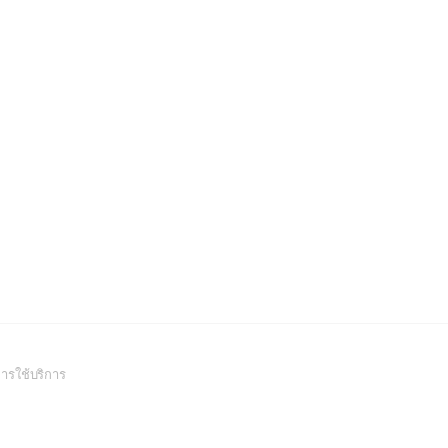
(Open
ารใช้บริการ
in
a
new