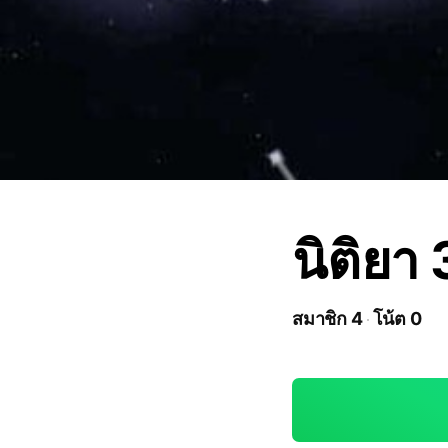
นิติยา
สมาชิก 4
โน้ต 0