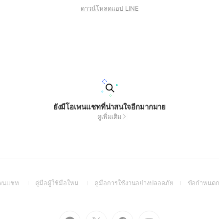
ดาวน์โหลดแอป LINE
ยังมีโอเพนแชทที่น่าสนใจอีกมากมาย
ดูเพิ่มเติม
(Open
(Open
(Open
อเพนแชท
คู่มือผู้ใช้มือใหม่
คู่มือการใช้งานอย่างปลอดภัย
ข้อกำหนดก
in
in
in
a
a
a
new
new
new
Go
Go
Go
Go