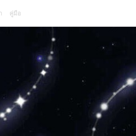
า
คู่มือ