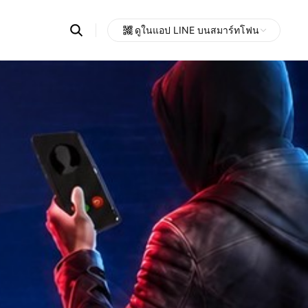
Search
ดูในแอป LINE บนสมาร์ทโฟน
OpenChats
Open
or
search
messages
area