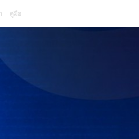
า
คู่มือ