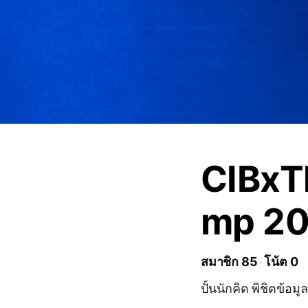
CIBxT
mp 2
สมาชิก 85
โน้ต 0
ปั้นนักคิด พิชิตข้อม