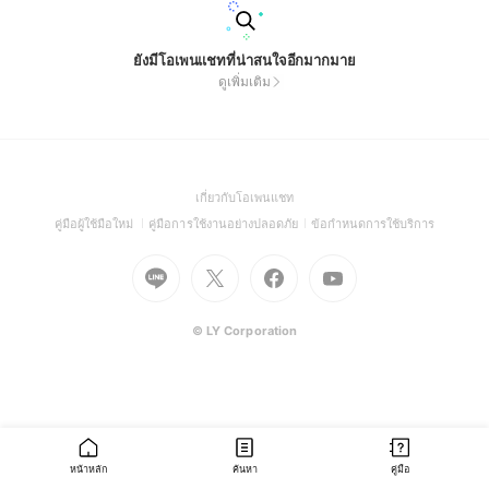
ยังมีโอเพนแชทที่น่าสนใจอีกมากมาย
ดูเพิ่มเติม
(Open
เกี่ยวกับโอเพนแชท
in
(Open
(Open
(Open
คู่มือผู้ใช้มือใหม่
คู่มือการใช้งานอย่างปลอดภัย
ข้อกำหนดการใช้บริการ
a
in
in
in
Go
Go
Go
new
Go
a
a
a
to
to
to
window)
to
new
new
new
Line
X
Facebook
Youtube
window)
window)
window)
(Open
(Open
(Open
(Open
© LY Corporation
in
in
in
in
a
a
a
a
new
new
new
new
window)
window)
window)
window)
หน้าหลัก
ค้นหา
คู่มือ