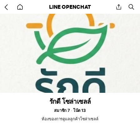
Go
share
se
LINE OPENCHAT
back
to
home
รักดี โซล่าเซลล์
สมาชิก 7
โน้ต 13
ห้องของการดูแลลูกค้าโซล่าเซลล์