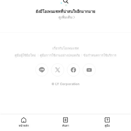
ยังมีโอเพนแชทที่น่าสนใจอีกมากมาย
ดูเพิ่มเติม
(Open
เกี่ยวกับโอเพนแชท
in
(Open
(Open
(Open
คู่มือผู้ใช้มือใหม่
คู่มือการใช้งานอย่างปลอดภัย
ข้อกำหนดการใช้บริการ
a
in
in
in
Go
Go
Go
new
Go
a
a
a
to
to
to
window)
to
new
new
new
Line
X
Facebook
Youtube
window)
window)
window)
(Open
(Open
(Open
(Open
© LY Corporation
in
in
in
in
a
a
a
a
new
new
new
new
window)
window)
window)
window)
หน้าหลัก
ค้นหา
คู่มือ