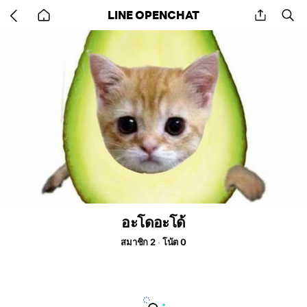
Go
share
se
LINE OPENCHAT
back
to
home
อะโดอะโด้
สมาชิก 2
โน้ต 0