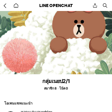
Go
share
se
LINE OPENCHAT
back
to
home
กลุ่มเนยป2/1
สมาชิก 8
โน้ต 0
โอเพนแชทแนะนำ
หาคนเล่นเกมroblox