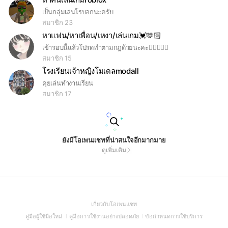
เป็นกลุ่มเล่นโรบอกนะครับ
สมาชิก 23
หาแฟน/หาเพื่อน/เหงา/เล่นเกม💓🫶🏻
เข้ารอบนี้แล้วโปรดทำตามกฎด้วยนะคะ👉🏻💓👈🏻
สมาชิก 15
โรงเรียนเจ้าหญิงโมเดลmodall
คุยเล่นทำงานเรียน
สมาชิก 17
ยังมีโอเพนแชทที่น่าสนใจอีกมากมาย
ดูเพิ่มเติม
(Open
เกี่ยวกับโอเพนแชท
in
(Open
(Open
(Open
คู่มือผู้ใช้มือใหม่
คู่มือการใช้งานอย่างปลอดภัย
ข้อกำหนดการใช้บริการ
a
in
in
in