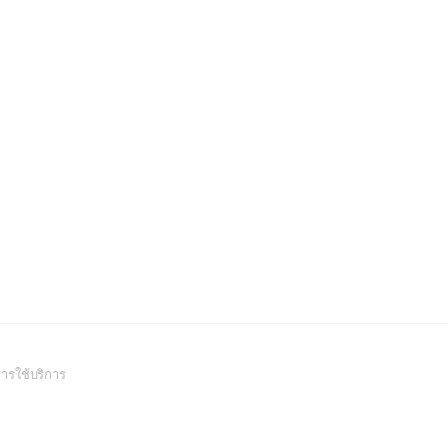
(Open
ารใช้บริการ
in
a
new