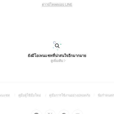
ดาวน์โหลดแอป LINE
ยังมีโอเพนแชทที่น่าสนใจอีกมากมาย
ดูเพิ่มเติม
(Open
(Open
(Open
อเพนแชท
คู่มือผู้ใช้มือใหม่
คู่มือการใช้งานอย่างปลอดภัย
ข้อกำหนดก
in
in
in
a
a
a
new
new
new
Go
Go
Go
Go