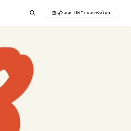
Search
ดูในแอป LINE บนสมาร์ทโฟน
OpenChats
Open
or
search
messages
area