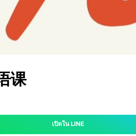
汉语课
เปิดใน LINE