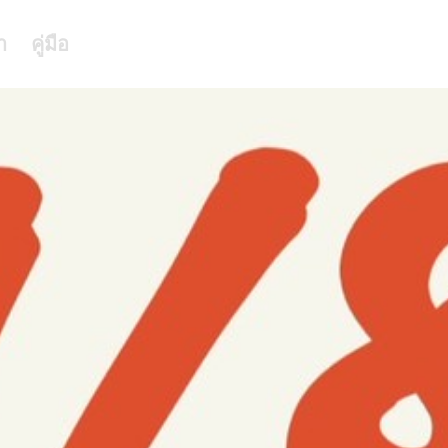
า
คู่มือ