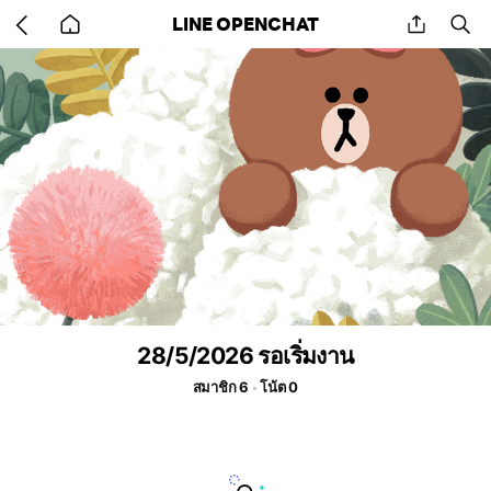
Go
share
se
LINE OPENCHAT
back
to
home
28/5/2026 รอเริ่มงาน
สมาชิก 6
โน้ต 0