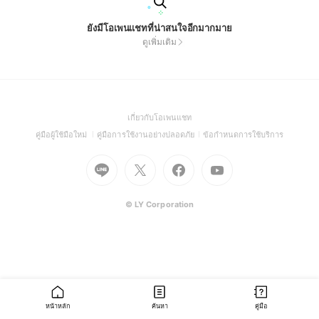
ยังมีโอเพนแชทที่น่าสนใจอีกมากมาย
ดูเพิ่มเติม
(Open
เกี่ยวกับโอเพนแชท
in
(Open
(Open
(Open
คู่มือผู้ใช้มือใหม่
คู่มือการใช้งานอย่างปลอดภัย
ข้อกำหนดการใช้บริการ
a
in
in
in
Go
Go
Go
new
Go
a
a
a
to
to
to
window)
to
new
new
new
Line
X
Facebook
Youtube
window)
window)
window)
(Open
(Open
(Open
(Open
© LY Corporation
in
in
in
in
a
a
a
a
new
new
new
new
window)
window)
window)
window)
หน้าหลัก
ค้นหา
คู่มือ