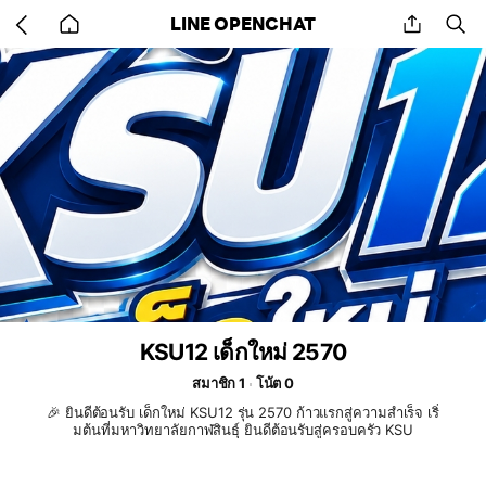
Go
share
se
LINE OPENCHAT
back
to
home
KSU12 เด็กใหม่ 2570
สมาชิก 1
โน้ต 0
🎉 ยินดีต้อนรับ เด็กใหม่ KSU12 รุ่น 2570 ก้าวแรกสู่ความสำเร็จ เริ่
มต้นที่มหาวิทยาลัยกาฬสินธุ์ ยินดีต้อนรับสู่ครอบครัว KSU