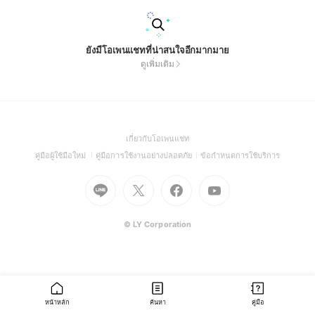
ยังมีโอเพนแชทที่น่าสนใจอีกมากมาย
ดูเพิ่มเติม
(Open
เกี่ยวกับโอเพนแชท
in
(Open
(Open
(Open
คู่มือผู้ใช้มือใหม่
คู่มือการใช้งานอย่างปลอดภัย
ข้อกำหนดการใช้บริการ
a
in
in
in
Go
Go
Go
new
Go
a
a
a
to
to
to
window)
to
new
new
new
Line
X
Facebook
Youtube
window)
window)
window)
(Open
(Open
(Open
(Open
© LY Corporation
in
in
in
in
a
a
a
a
new
new
new
new
window)
window)
window)
window)
หน้าหลัก
ค้นหา
คู่มือ