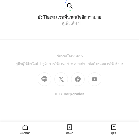
ยังมีโอเพนแชทที่น่าสนใจอีกมากมาย
ดูเพิ่มเติม
(Open
เกี่ยวกับโอเพนแชท
in
(Open
(Open
(Open
คู่มือผู้ใช้มือใหม่
คู่มือการใช้งานอย่างปลอดภัย
ข้อกำหนดการใช้บริการ
a
in
in
in
Go
Go
Go
new
Go
a
a
a
to
to
to
window)
to
new
new
new
Line
X
Facebook
Youtube
window)
window)
window)
(Open
(Open
(Open
(Open
© LY Corporation
in
in
in
in
a
a
a
a
new
new
new
new
window)
window)
window)
window)
หน้าหลัก
ค้นหา
คู่มือ