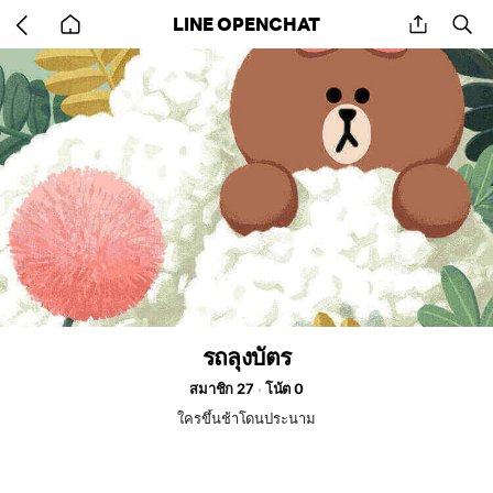
Go
share
se
LINE OPENCHAT
back
to
home
รถลุงบัตร
สมาชิก 27
โน้ต 0
ใครขึ้นช้าโดนประนาม