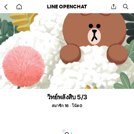
Go
share
se
LINE OPENCHAT
back
to
home
วิทย์พลังสิบ 5/3
สมาชิก 16
โน้ต 0