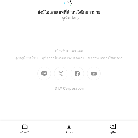
ยังมีโอเพนแชทที่น่าสนใจอีกมากมาย
ดูเพิ่มเติม
(Open
เกี่ยวกับโอเพนแชท
in
(Open
(Open
(Open
คู่มือผู้ใช้มือใหม่
คู่มือการใช้งานอย่างปลอดภัย
ข้อกำหนดการใช้บริการ
a
in
in
in
Go
Go
Go
new
Go
a
a
a
to
to
to
window)
to
new
new
new
Line
X
Facebook
Youtube
window)
window)
window)
(Open
(Open
(Open
(Open
© LY Corporation
in
in
in
in
a
a
a
a
new
new
new
new
window)
window)
window)
window)
หน้าหลัก
ค้นหา
คู่มือ