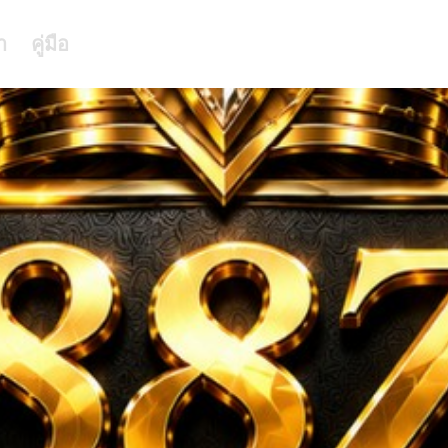
า
คู่มือ