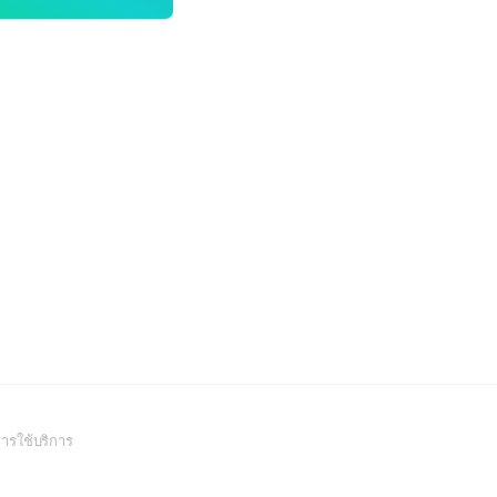
(Open
ารใช้บริการ
in
a