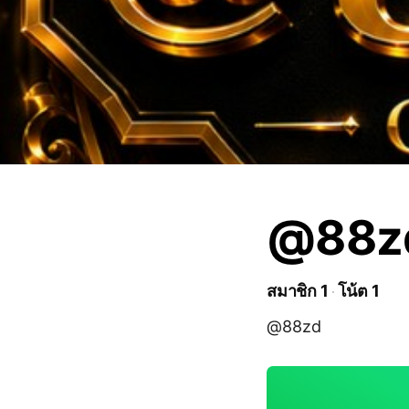
@88z
สมาชิก 1
โน้ต 1
@88zd