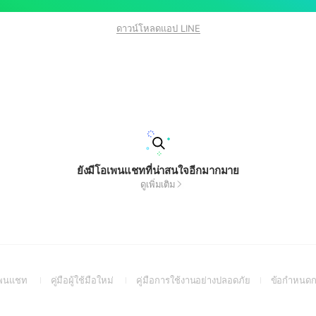
ดาวน์โหลดแอป LINE
ยังมีโอเพนแชทที่น่าสนใจอีกมากมาย
ดูเพิ่มเติม
(Open
(Open
(Open
อเพนแชท
คู่มือผู้ใช้มือใหม่
คู่มือการใช้งานอย่างปลอดภัย
ข้อกำหนดก
in
in
in
a
a
a