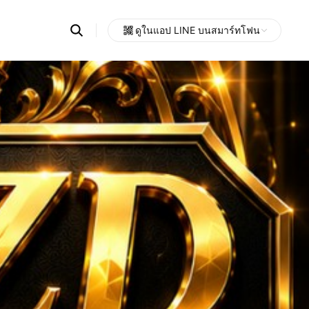
Search
ดูในแอป LINE บนสมาร์ทโฟน
OpenChats
Open
or
search
messages
area