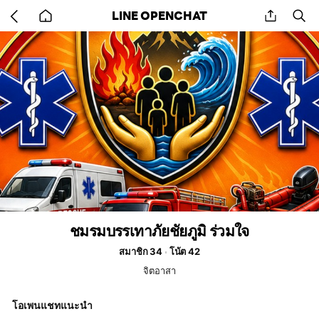
Go
share
se
LINE OPENCHAT
back
to
home
ชมรมบรรเทาภัยชัยภูมิ ร่วมใจ
สมาชิก 34
โน้ต 42
จิตอาสา
โอเพนแชทแนะนำ