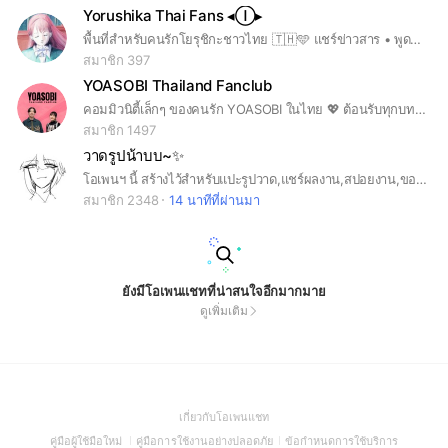
Yorushika Thai Fans ◂Ⓘ▸
พื้นที่สำหรับคนรักโยรุชิกะชาวไทย 🇹🇭🩵 แชร์ข่าวสาร • พูดคุย • วิเคราะห์เพลงอย่างอิสระ Yorushika OpenChat in Thailand 🇹🇭🩵 --- 📌 กฎประจำกลุ่ม (อัปเดต: 06/01/2026) 1. ห้ามโพสต์พาดพิงสถาบันพระมหากษัตริย์ ศาสนา การเมือง และสิ่งผิดกฎหมาย 2. ห้ามโพสต์ลิงก์ ไฟล์ หรือเนื้อหาละเมิดลิขสิทธิ์ 3. คุยกันด้วยความสุภาพ ห้ามใช้คำหยาบรุนแรง กลั่นแกล้ง คุกคาม หรือเหยียดผู้อื่น 4. โพสต์ขายสินค้าถูกลิขสิทธิ์ได้ (ต้องมีรูปคู่ชื่อผู้ขาย รายละเอียด ราคา ช่องทางติดต่อ) *กลุ่มเป็นเพียงสื่อกลาง ผู้ซื้อควรเช็กเครดิตก่อนโอน 5. สนับสนุนให้โพสต์ผลงานตัวเองในกลุ่ม (เช่น Cover เพลง, แปลเนื้อเพลง) 6. แชร์แฟนอาร์ตต้องระบุเครดิตชื่อศิลปินและแนบลิงก์ที่มาทุกครั้ง 7. ไม่สนับสนุนเนื้อหา Generative AI (เช่น เพลง AI Cover, AI Art) 8. งดส่งข้อความ/โพสต์/คอมเมนต์ซ้ำๆ หรือลิงก์ลูกโซ่ที่รบกวนผู้อื่น 9. ทีมงานขอสงวนสิทธิ์ตักเตือน ลบโพสต์ หรือแบนสมาชิกหากผิดกฎ การตัดสินของแอดมินถือเป็นที่สิ้นสุด --- 📌 Notice & Disclaimer Unofficial fan community. Not affiliated with YORUSHIKA, Polydor Records, or Universal Music Group. All music, lyrics, artwork & copyright belong to the artist & label. ---
สมาชิก 397
YOASOBI Thailand Fanclub
คอมมิวนิตี้เล็กๆ ของคนรัก YOASOBI ในไทย 💖 ต้อนรับทุกบทสนทนาเกี่ยวกับวง จะแปะเพลง แชร์ข่าว แปะมีม หรือหวีด ก็ตามสะดวก เพราะนี่คือพื้นที่ของคุณ 😀
สมาชิก 1497
วาดรูปน้าบบ~✨
โอเพนฯ นี้ สร้างไว้สำหรับแปะรูปวาด,แชร์ผลงาน,สปอยงาน,ขอคำปรึกษาเกียวกับงานวาดต่างๆ ฯลฯ +คุยเล่น ใครที่สนใจในด้านนี้ก็แวะมาพูดคุยกันได้นะคะ-!🎀✨
สมาชิก 2348
14 นาทีที่ผ่านมา
ยังมีโอเพนแชทที่น่าสนใจอีกมากมาย
ดูเพิ่มเติม
(Open
เกี่ยวกับโอเพนแชท
in
(Open
(Open
(Open
คู่มือผู้ใช้มือใหม่
คู่มือการใช้งานอย่างปลอดภัย
ข้อกำหนดการใช้บริการ