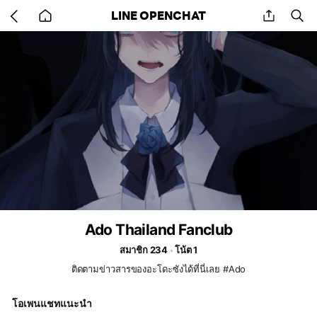
Go
share
se
LINE OPENCHAT
back
to
home
Ado​ Thailand​ Fanclub​
สมาชิก 234
โน้ต 1
ติดตามข่าวสารของอะโดะซังได้ที่นี่เลย #Ado
โอเพนแชทแนะนำ