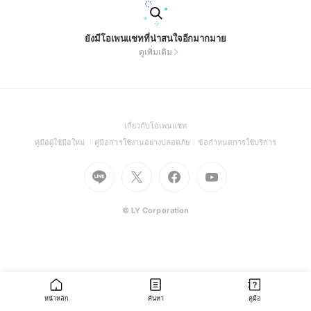
ยังมีโอเพนแชทที่น่าสนใจอีกมากมาย
ดูเพิ่มเติม
(Open
เกี่ยวกับโอเพนแชท
in
(Open
(Open
(Open
คู่มือผู้ใช้มือใหม่
คู่มือการใช้งานอย่างปลอดภัย
ข้อกำหนดการใช้บริการ
a
in
in
in
Go
Go
Go
new
Go
a
a
a
to
to
to
window)
to
new
new
new
Line
X
Facebook
Youtube
window)
window)
window)
(Open
(Open
(Open
(Open
© LY Corporation
in
in
in
in
a
a
a
a
new
new
new
new
window)
window)
window)
window)
หน้าหลัก
ค้นหา
คู่มือ