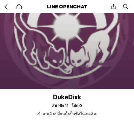
Go
share
se
LINE OPENCHAT
back
to
home
DukeDixk
สมาชิก 11
โน้ต 0
เข้ามาแล้วเปลี่ยนตั้งเป็นชื่อในเกมด้วย