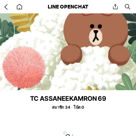
Go
share
se
LINE OPENCHAT
back
to
home
TC ASSANEEKAMRON 69
สมาชิก 34
โน้ต 0