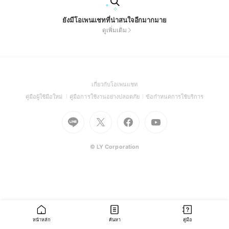
ยังมีโอเพนแชทที่น่าสนใจอีกมากมาย
ดูเพิ่มเติม
(Open
เกี่ยวกับโอเพนแชท
in
(Open
(Open
(Open
คู่มือผู้ใช้มือใหม่
คู่มือการใช้งานอย่างปลอดภัย
ข้อกำหนดการใช้บริการ
a
in
in
in
Go
Go
Go
new
Go
a
a
a
to
to
to
window)
to
new
new
new
Line
X
Facebook
Youtube
window)
window)
window)
(Open
(Open
(Open
(Open
© LY Corporation
in
in
in
in
a
a
a
a
new
new
new
new
window)
window)
window)
window)
หน้าหลัก
ค้นหา
คู่มือ