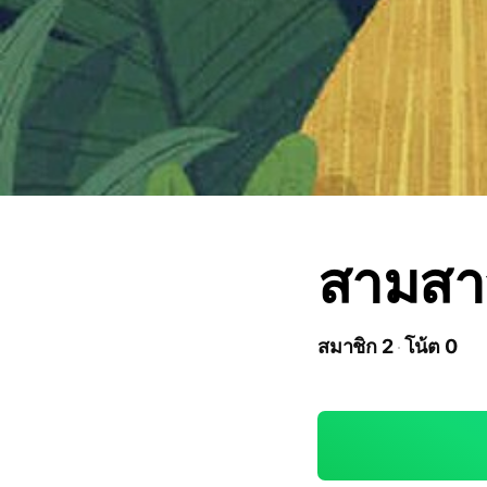
สามสาว
สมาชิก 2
โน้ต 0