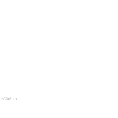
(Open
ารใช้บริการ
in
a
new