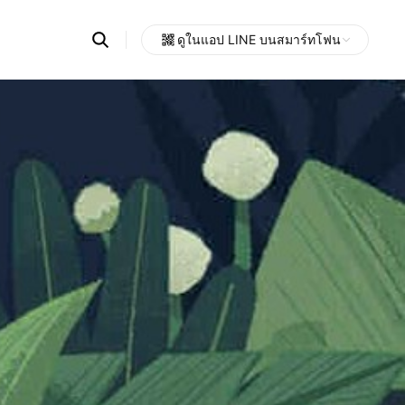
Search
ดูในแอป LINE บนสมาร์ทโฟน
OpenChats
Open
or
search
messages
area