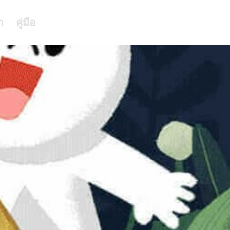
า
คู่มือ