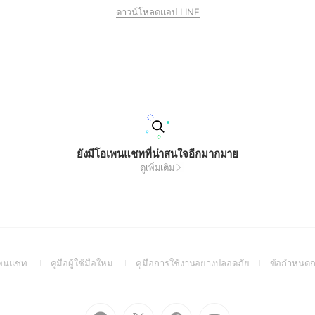
ดาวน์โหลดแอป LINE
ยังมีโอเพนแชทที่น่าสนใจอีกมากมาย
ดูเพิ่มเติม
(Open
(Open
(Open
อเพนแชท
คู่มือผู้ใช้มือใหม่
คู่มือการใช้งานอย่างปลอดภัย
ข้อกำหนดก
in
in
in
a
a
a
new
new
new
Go
Go
Go
Go