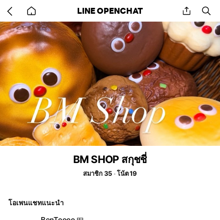
Go
share
se
LINE OPENCHAT
back
to
home
BM SHOP สกุชชี่
สมาชิก 35
โน้ต 19
โอเพนแชทแนะนำ
BenToooo 🍱