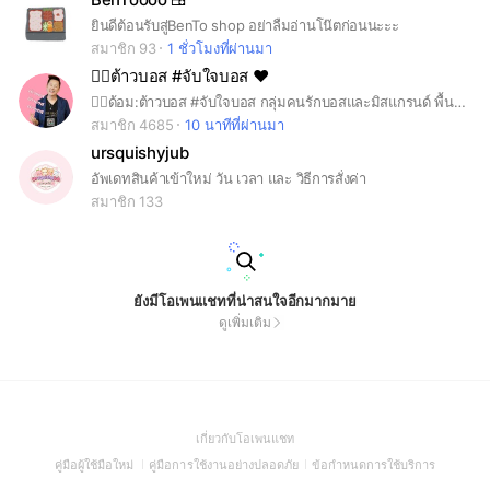
ยินดีต้อนรับสู่BenTo shop อย่าลืมอ่านโน๊ตก่อนนะะะ
สมาชิก 93
1 ชั่วโมงที่ผ่านมา
☝🏻ต้าวบอส #จับใจบอส ❤️
☝🏻ด้อม:ต้าวบอส #จับใจบอส กลุ่มคนรักบอสและมิสแกรนด์ พื้นที่ให้กำลังใจบอส ห้ามใช้คำไม่สุภาพ อยากให้ทุกคนเชียร์นางงามแบบมีความสุขค่ะ❤️
สมาชิก 4685
10 นาทีที่ผ่านมา
ursquishyjub
อัพเดทสินค้าเข้าใหม่ วัน เวลา และ วิธีการสั่งค่า
สมาชิก 133
ยังมีโอเพนแชทที่น่าสนใจอีกมากมาย
ดูเพิ่มเติม
(Open
เกี่ยวกับโอเพนแชท
in
(Open
(Open
(Open
คู่มือผู้ใช้มือใหม่
คู่มือการใช้งานอย่างปลอดภัย
ข้อกำหนดการใช้บริการ
a
in
in
in