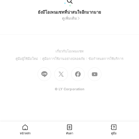
ยังมีโอเพนแชทที่น่าสนใจอีกมากมาย
ดูเพิ่มเติม
(Open
เกี่ยวกับโอเพนแชท
in
(Open
(Open
(Open
คู่มือผู้ใช้มือใหม่
คู่มือการใช้งานอย่างปลอดภัย
ข้อกำหนดการใช้บริการ
a
in
in
in
Go
Go
Go
new
Go
a
a
a
to
to
to
window)
to
new
new
new
Line
X
Facebook
Youtube
window)
window)
window)
(Open
(Open
(Open
(Open
© LY Corporation
in
in
in
in
a
a
a
a
new
new
new
new
window)
window)
window)
window)
หน้าหลัก
ค้นหา
คู่มือ