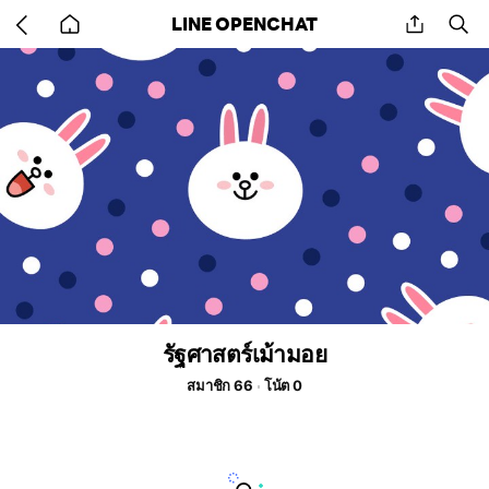
Go
share
se
LINE OPENCHAT
back
to
home
รัฐศาสตร์เม้ามอย
สมาชิก 66
โน้ต 0